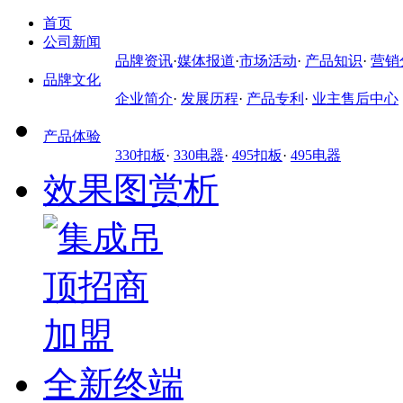
首页
公司新闻
品牌资讯
·
媒体报道
·
市场活动
·
产品知识
·
营销
品牌文化
企业简介
·
发展历程
·
产品专利
·
业主售后中心
产品体验
330扣板
·
330电器
·
495扣板
·
495电器
效果图赏析
全新终端