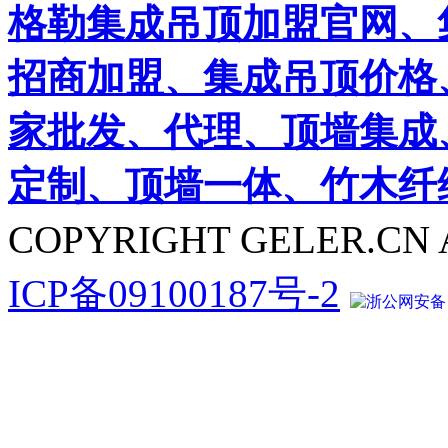
格勒集成吊顶加盟官网、
招商加盟、集成吊顶价格
家批发、代理、顶墙集成
定制、顶墙一体、竹木纤
COPYRIGHT GELER.CN 
ICP备09100187号-2
浙公网安备 33