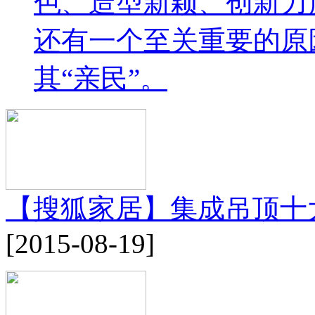
色、造型新颖、创新力
还有一个至关重要的原
其“亲民”。
【搜狐家居】集成吊顶十
[2015-08-19]