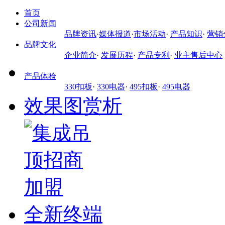
首页
公司新闻
品牌资讯
·
媒体报道
·
市场活动
·
产品知识
·
营销
品牌文化
企业简介
·
发展历程
·
产品专利
·
业主售后中心
产品体验
330扣板
·
330电器
·
495扣板
·
495电器
效果图赏析
全新终端