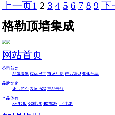
上一页
1
2
3
4
5
6
7
8
9
下
格勒顶墙集成
网站首页
公司新闻
品牌资讯
媒体报道
市场活动
产品知识
营销分享
品牌文化
企业简介
发展历程
产品专利
产品体验
330扣板
330电器
495扣板
495电器