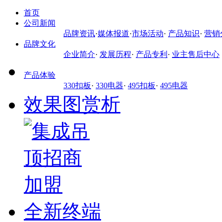
首页
公司新闻
品牌资讯
·
媒体报道
·
市场活动
·
产品知识
·
营销
品牌文化
企业简介
·
发展历程
·
产品专利
·
业主售后中心
产品体验
330扣板
·
330电器
·
495扣板
·
495电器
效果图赏析
全新终端