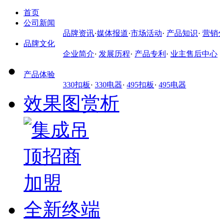
首页
公司新闻
品牌资讯
·
媒体报道
·
市场活动
·
产品知识
·
营销
品牌文化
企业简介
·
发展历程
·
产品专利
·
业主售后中心
产品体验
330扣板
·
330电器
·
495扣板
·
495电器
效果图赏析
全新终端