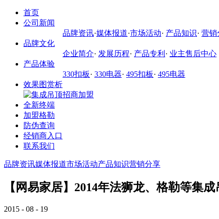
首页
公司新闻
品牌资讯
·
媒体报道
·
市场活动
·
产品知识
·
营销
品牌文化
企业简介
·
发展历程
·
产品专利
·
业主售后中心
产品体验
330扣板
·
330电器
·
495扣板
·
495电器
效果图赏析
全新终端
加盟格勒
防伪查询
经销商入口
联系我们
品牌资讯
媒体报道
市场活动
产品知识
营销分享
【网易家居】2014年法狮龙、格勒等集
2015 - 08 - 19