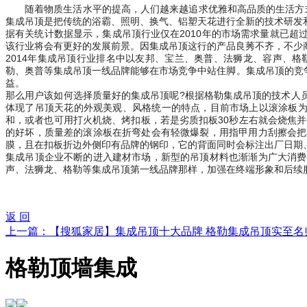
随着物质生活水平的提高，人们越来越追求优雅和高品质的生活方
集成吊顶是把传统的浴霸、照明、换气、铝塑天花进行全新的技术研发和
据有关统计数据显示，集成吊顶行业仅在2010年的市场需求量就已超过
该行业将会有更好的发展前景。因集成吊顶这行的产品良莠不齐，不少
2014年集成吊顶行业排名中以友邦、宝兰、奥普、法狮龙、容声、
勒、奥普等集成吊顶一线品牌能够在市场竞争中站住脚。集成吊顶的竞
益。
那么用户该如何选择质量好的集成吊顶呢?根据格勒集成吊顶的技术人
体现了吊顶天花的外观美观、风格统一的特点，目前市场上以滚涂板为
和，或者也可用打火机烧、烤扣板，若是劣质扣板30秒左右就会烧焦
的好坏，质量差的滚涂板在折弯处会有轻微爆裂，用指甲用力刮擦会把
膜，且在扣板折边外侧印有品牌的钢印，它的背面同时会标注出厂日期
集成吊顶企业不断的进入建材市场，新型的吊顶材料也渐渐为广大消费
声、法狮龙、格勒等集成吊顶第一线品牌那样，加强在终端形象和后续
返 回
上一篇：
【搜狐家居】集成吊顶十大品牌 格勒集成吊顶实至名
格勒顶墙集成