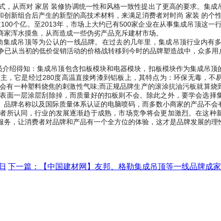
式，从而对 家居 装修协调统一性和风格一致性提出了更高的要求。集成
创新组合后产生的新型的高技术材料，来满足消费者对时尚 家装 的个
100个亿。至2013年，市场上大约已有500家企业在从事集成吊顶这一
商家浑水摸鱼，从而造成一些伪劣产品充斥建材市场。
格勒集成吊顶等为公认的一线品牌。在过去的几年里，集成吊顶行业内有
争已从当初的低价促销活动的价格战转移到今时的品牌塑造战中，众多用
员介绍得知：集成吊顶包含扣板模块和电器模块，扣板模块作为集成吊顶
主，它是经过280度高温直接烤漆到铝板上，其特点为：环保无毒，不
并会有一种塑料烧焦的刺激性气味;而正规品牌生产的滚涂抗油污板就算烧
表面一层涂层刮除掉，而质量好的扣板则不会。除此之外，要学会选择
、品牌名称以及国际质量体系认证的电脑喷码，而多数小商家的产品不会
者所认同，行业的发展逐渐趋于成熟，市场竞争将会更加激烈。在这种
服务，让消费者对品牌和产品有一个全方位的体验，这才是品牌发展的理
归
下一篇：
【中国建材网】友邦、格勒集成吊顶等一线品牌成家