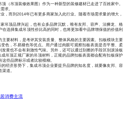
吊顶（吊顶装修效果图）作为一种新型的装修建材已走进了百姓家中。
性需求。
行业，而到2014年已有更多商家加入此行业。随着市场需求量的增大，
多家吊顶品牌兴起，也有众多品牌沉默，唯有友邦、容声、法狮龙、格
户在选择集成吊顶性价比高的同时，也将更加看中品牌增保值的价值利
的主要材料，是考评其安装质量、整体风格的主要因素。扣板模块主要
易变色，不易褪色等优点。用户通过肉眼可观察扣板表面是否平整、柔
到发黄也不会有刺激性气味。另外，还可以通过刮擦的手段区别滚涂板
集成吊顶正规厂家的吊顶材料，正规的品牌扣板表面都会配有扣板保护
有这些品牌标示或者比较模糊。
新的经济形势下，集成吊顶企业要提升品牌的知名度，就要像友邦、容
性渠道。
居消费主流