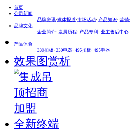
首页
公司新闻
品牌资讯
·
媒体报道
·
市场活动
·
产品知识
·
营销
品牌文化
企业简介
·
发展历程
·
产品专利
·
业主售后中心
产品体验
330扣板
·
330电器
·
495扣板
·
495电器
效果图赏析
全新终端