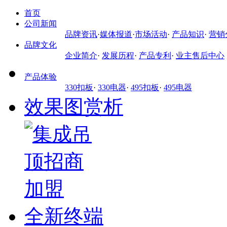
首页
公司新闻
品牌资讯
·
媒体报道
·
市场活动
·
产品知识
·
营销
品牌文化
企业简介
·
发展历程
·
产品专利
·
业主售后中心
产品体验
330扣板
·
330电器
·
495扣板
·
495电器
效果图赏析
全新终端